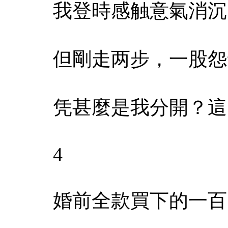
我登時感触意氣消沉
但剛走两步，一股怨
凭甚麼是我分開？這
4
婚前全款買下的一百