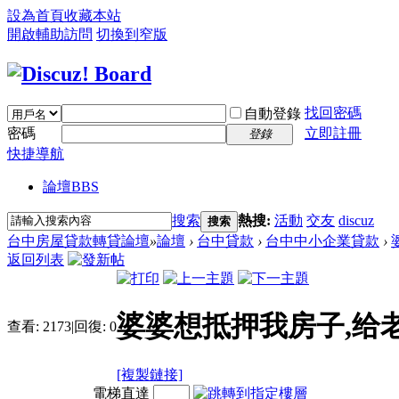
設為首頁
收藏本站
開啟輔助訪問
切換到窄版
找回密碼
自動登錄
密碼
立即註冊
登錄
快捷導航
論壇
BBS
搜索
熱搜:
活動
交友
discuz
搜索
台中房屋貸款轉貸論壇
»
論壇
›
台中貸款
›
台中中小企業貸款
›
返回列表
婆婆想抵押我房子,给
查看:
2173
|
回復:
0
[複製鏈接]
電梯直達