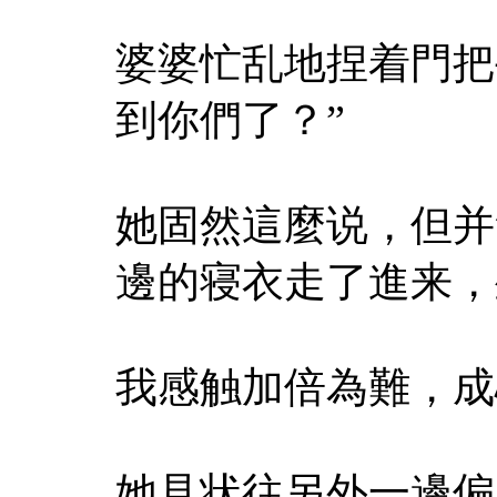
婆婆忙乱地捏着門把
到你們了？”
她固然這麼说，但并
邊的寝衣走了進来，
我感触加倍為難，成
她見状往另外一邊偏