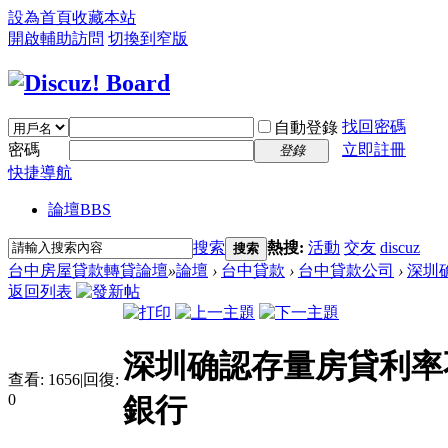
設為首頁
收藏本站
開啟輔助訪問
切換到窄版
找回密碼
自動登錄
密碼
立即註冊
登錄
快捷導航
論壇
BBS
搜索
熱搜:
活動
交友
discuz
搜索
台中房屋貸款轉貸論壇
»
論壇
›
台中貸款
›
台中貸款公司
›
深圳
返回列表
深圳确認存量房貸利率
查看:
1656
|
回復:
0
銀行