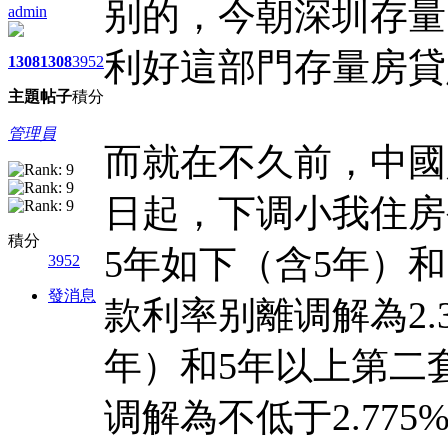
别的，今朝深圳存量
admin
利好這部門存量房貸
1308
1308
3952
主題
帖子
積分
管理員
而就在不久前，中國人
日起，下调小我住房
積分
5年如下（含5年）
3952
發消息
款利率别離调解為2.3
年）和5年以上第二
调解為不低于2.775%